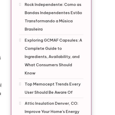
Rock Independente: Como as
Bandas Independentes Estão
Transformando a Música
Brasileira
Exploring GCMAF Capsules: A
Complete Guide to
Ingredients, Availability, and
i
What Consumers Should
Know
Top Memocept Trends Every
l
User Should Be Aware Of
a
Attic Insulation Denver, CO:
Improve Your Home’s Energy