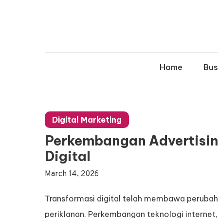
Skip
to
content
Home
Bus
Digital Marketing
Perkembangan Advertising
Digital
March 14, 2026
Transformasi digital telah membawa perubaha
periklanan. Perkembangan teknologi internet,