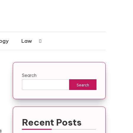
ogy
Law
Search
Search
Recent Posts
a